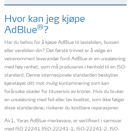
AdBlue for yrkeskjøretøy
Hvor kan jeg kjøpe
®
AdBlue
?
AdBlue for Mobile Maskiner
Har du behov for å kjøpe AdBlue til lastebilen, bussen
eller varebilen din? Det første trinnet er å velge en
AdBlue for personbiler
velrenommert leverandør fordi AdBlue er en urealøsning
med høy renhet, som må produseres i henhold til en ISO-
AdBlue for tog
standard. Denne internasjonale standarden beskytter
kjøretøyet ditt mot mulig kontaminering som kan
Slik bruker du AdBlue
forårsake skader for titusenvis av kroner. Hvis du bruker
en urealøsning med feil eller lav kvalitet, som ikke følger
disse standardene, risikerer du kostbare reparasjoner.
Air1, Yaras AdBlue-merkevare, er sertifisert i samsvar
med ISO 22241 (ISO-22241-1, ISO-22241-2, ISO-