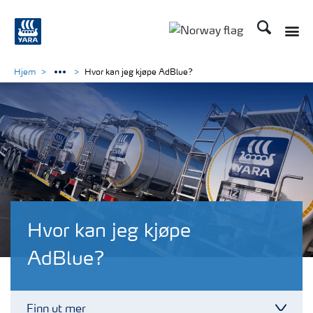
Søk
Toggle
Toggle country langu
Hjem
Hvor kan jeg kjøpe AdBlue?
Hvor kan jeg kjøpe
AdBlue?
Finn ut mer
Toggl