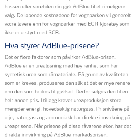
bussen eller varebilen din gjør AdBlue til et rimeligere
valg. De løpende kostnadene for vognparken vil generelt
være lavere enn for vognparker med EGR-kjøretøy som
ikke er utstyrt med SCR.
Hva styrer AdBlue-prisene?
Det er flere faktorer som påvirker AdBlue-prisen.
AdBlue er en urealøsning med høy renhet som har
syntetisk urea som råmateriale. På grunn av kvaliteten
som er kreves, produseres den slik at det er mye renere
enn den som brukes til gjødsel. Derfor selges den til en
helt annen pris. I tillegg krever ureaproduksjon store
mengder energi, hovedsaklig naturgass. Prisnivåene på
olje, naturgass og ammoniakk har direkte innvirkning på
ureaprisene. Når prisene på disse råvarene øker, har det
direkte innvirkning på AdBlue-markedsprisen.