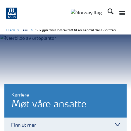
Søk
Toggle
Toggle country langu
Hjem
Slik gjør Yara bærekraft til en sentral del av driften
Karriere
Møt våre ansatte
Finn ut mer
Toggl