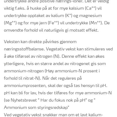
undertrykke andre positive nærings-ioner. Det er veldig
++
viktig f.eks. å huske på at for mye kalsium (Ca
) vil
+
undertrykke opptaket av kalium (K
) og magnesium
++
++
++
(Mg
) og for mye jern (Fe
) vil undertrykke (Mn
). De
omvendte forhold vil naturligvis gi motsatt effekt.
Veksten kan direkte påvirkes gjennom
næringsstoffbalanse. Vegetativ vekst kan stimuleres ved
å øke tilførsel av nitrogen (N). Denne effekt kan økes
ytterligere, hvis en større andel av nitrogenet gis som
ammonium-nitrogen (Høy ammonium-N prosent i
forhold til nitrat-N). Når det reguleres på
ammoniumprosenten, skal der også tas hensyn til pH.
pH kan bli for lav, hvis der tilføres for mye ammonium-N
(se Nyhetsbrevet ” Har du fokus nok på pH” og ”
Ammonium som styringsredskap”
Ved vegetativ vekst snakker man om et lavt kalium-