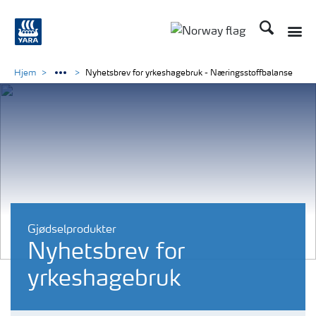
Søk
Toggle
Toggle country langu
Hjem
Nyhetsbrev for yrkeshagebruk - Næringsstoffbalanse
Gjødselprodukter
Nyhetsbrev for
yrkeshagebruk