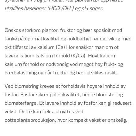
syreioner (H
)
og pH faller. Når planten tar opp nitrat,
-
-
utskilles baseioner (HCO
/OH
) og pH stiger.
Ønskes sterkere planter, frukter og bær spesielt med
tanke på optimal kvalitet og holdbarhet, er det viktig med
økt tilførsel av kalsium (Ca) Her snakker man om et
lavere kalium kalsium forhold (K/Ca). Høyt kalium
kalsium forhold er nødvendig ved meget høy frukt- og
bærbelastning og når frukter og bær utvikles raskt.
Ved blomstring kreves et forholdsvis høyere innhold av
fosfor. Fosfor sikrer pollenkvalitet, bedre blomster og
blomsterfarge. Et lavere innhold av fosfor kan gi redusert
vekst. Dette kan f.eks. utnyttes ved
potteplanteproduksjon, hvor kompakt vekst er ønskelig.