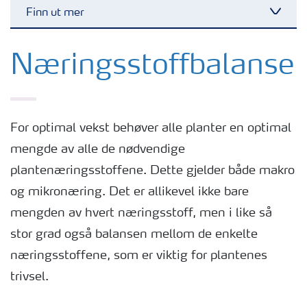
Finn ut mer
Toggl
YaraMila
Næringsstoffbalanse
YaraBela
For optimal vekst behøver alle planter en optimal
YaraLiva
mengde av alle de nødvendige
plantenæringsstoffene. Dette gjelder både makro
YaraVita
og mikronæring. Det er allikevel ikke bare
mengden av hvert næringsstoff, men i like så
YaraTera
stor grad også balansen mellom de enkelte
næringsstoffene, som er viktig for plantenes
Øvrige gjødselslag
trivsel.