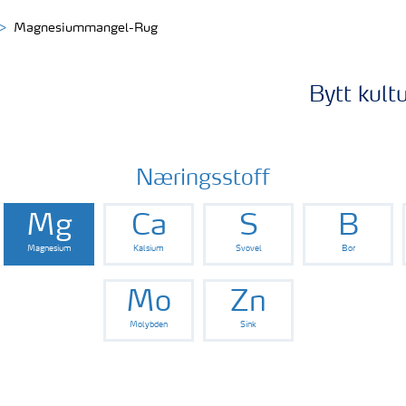
Magnesiummangel-Rug
Bytt kult
Næringsstoff
Mg
Ca
S
B
Magnesium
Kalsium
Svovel
Bor
Mo
Zn
Molybden
Sink