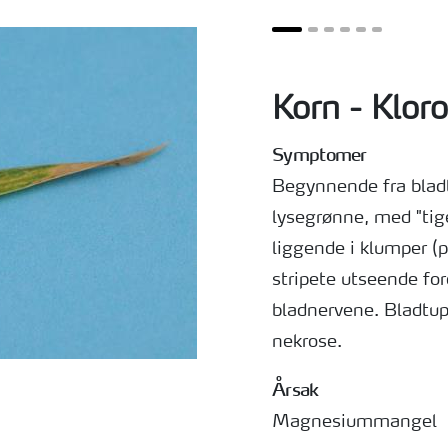
Korn - Klor
Symptomer
Begynnende fra bladt
lysegrønne, med "tiger
liggende i klumper (pe
stripete utseende for
bladnervene. Bladtu
nekrose.
Årsak
Magnesiummangel