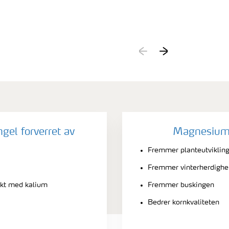
l forverret av
Magnesium e
Fremmer planteutviklin
Fremmer vinterherdighet
rkt med kalium
Fremmer buskingen
Bedrer kornkvaliteten