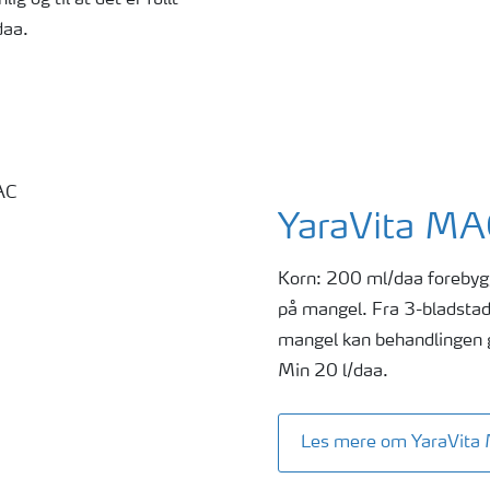
daa.
YaraVita M
Korn: 200 ml/daa foreby
på mangel. Fra 3-bladstadie
mangel kan behandlingen 
Min 20 l/daa.
Les mere om YaraVit