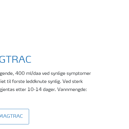
AGTRAC
ggende, 400 ml/daa ved synlige symptomer
t til forste leddknute synlig. Ved sterk
gjentas etter 10-14 dager. Vannmengde:
a MAGTRAC