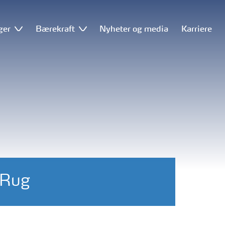
ger
Bærekraft
Nyheter og media
Karriere
-Rug