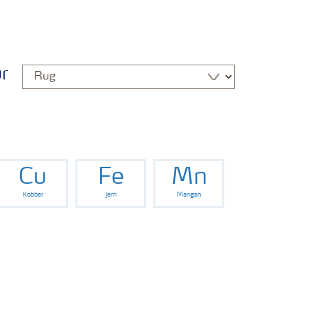
ur
Cu
Fe
Mn
Kobber
Jern
Mangan