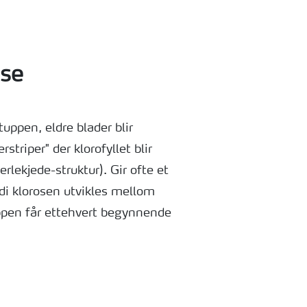
ose
uppen, eldre blader blir
striper" der klorofyllet blir
rlekjede-struktur). Gir ofte et
di klorosen utvikles mellom
ppen får ettehvert begynnende