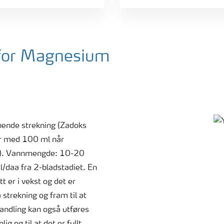
 for Magnesium
ende strekning (Zadoks
er med 100 ml når
43). Vannmengde: 10-20
/daa fra 2-bladstadiet. En
t er i vekst og det er
strekning og fram til at
handling kan også utføres
g og til at det er fullt