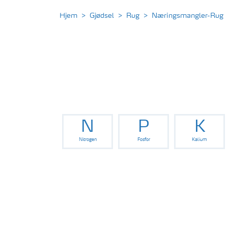
Hjem
Gjødsel
Rug
Næringsmangler-Rug
N
P
K
Nitrogen
Fosfor
Kalium