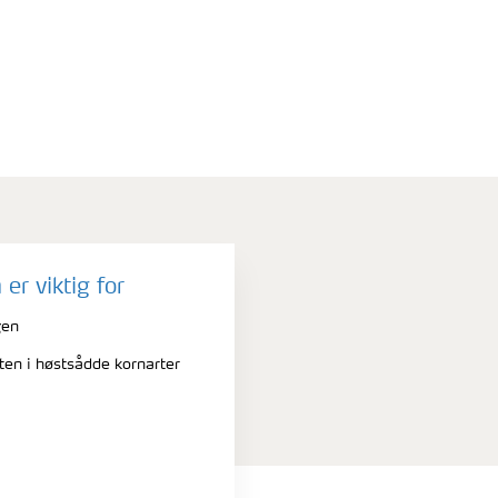
r viktig for
gen
en i høstsådde kornarter