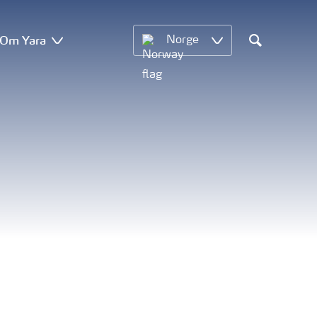
Om Yara
Norge
Search