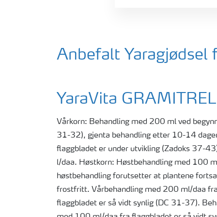
Anbefalt Yaragjødsel
YaraVita GRAMITREL
Vårkorn: Behandling med 200 ml ved begynn
31-32), gjenta behandling etter 10-14 dag
flaggbladet er under utvikling (Zadoks 37-
l/daa. Høstkorn: Høstbehandling med 100 ml
høstbehandling forutsetter at plantene fortsat
frostfritt. Vårbehandling med 200 ml/daa fra 
flaggbladet er så vidt synlig (DC 31-37). Be
med 100 ml/daa fra flaggbladet er så vidt synli