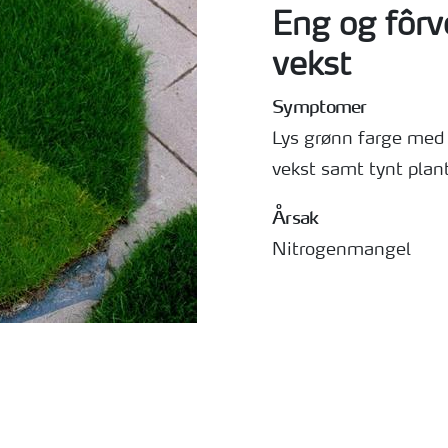
Eng og fôrv
vekst
Symptomer
Lys grønn farge med 
vekst samt tynt pla
Årsak
Nitrogenmangel