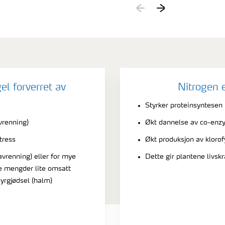
l forverret av
Nitrogen e
Styrker proteinsyntesen
vrenning)
Økt dannelse av co-enzy
tress
Økt produksjon av klorof
vrenning) eller for mye
Dette gir plantene livskr
re mengder lite omsatt
yrgjødsel (halm)