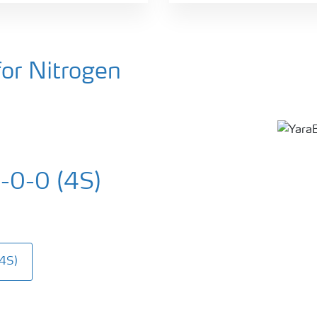
for Nitrogen
-0-0 (4S)
4S)