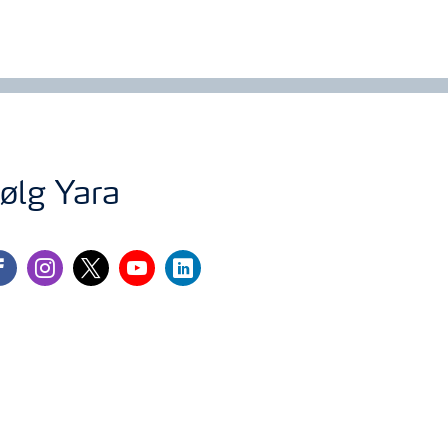
ølg Yara
cebook
instagram
twitter
youtube
linkedin