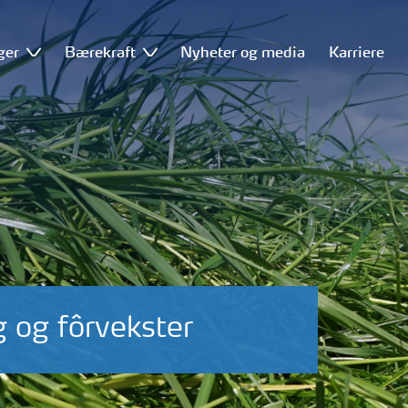
ger
Bærekraft
Nyheter og media
Karriere
 og fôrvekster