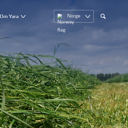
Om Yara
Norge
Search