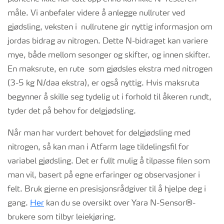
måle. Vi anbefaler videre å anlegge nullruter ved
gjødsling, veksten i nullrutene gir nyttig informasjon om
jordas bidrag av nitrogen. Dette N-bidraget kan variere
mye, både mellom sesonger og skifter, og innen skifter.
En maksrute, en rute som gjødsles ekstra med nitrogen
(3-5 kg N/daa ekstra), er også nyttig. Hvis maksruta
begynner å skille seg tydelig ut i forhold til åkeren rundt,
tyder det på behov for delgjødsling.
Når man har vurdert behovet for delgjødsling med
nitrogen, så kan man i Atfarm lage tildelingsfil for
variabel gjødsling. Det er fullt mulig å tilpasse filen som
man vil, basert på egne erfaringer og observasjoner i
felt. Bruk gjerne en presisjonsrådgiver til å hjelpe deg i
gang.
Her
kan du se oversikt over Yara N-Sensor®-
brukere som tilbyr leiekjøring.