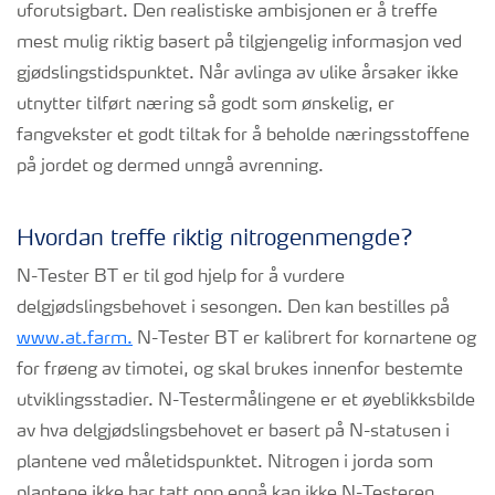
uforutsigbart. Den realistiske ambisjonen er å treffe
mest mulig riktig basert på tilgjengelig informasjon ved
gjødslingstidspunktet. Når avlinga av ulike årsaker ikke
utnytter tilført næring så godt som ønskelig, er
fangvekster et godt tiltak for å beholde næringsstoffene
på jordet og dermed unngå avrenning.
Hvordan treffe riktig nitrogenmengde?
N-Tester BT er til god hjelp for å vurdere
delgjødslingsbehovet i sesongen. Den kan bestilles på
www.at.farm.
N-Tester BT er kalibrert for kornartene og
for frøeng av timotei, og skal brukes innenfor bestemte
utviklingsstadier. N-Testermålingene er et øyeblikksbilde
av hva delgjødslingsbehovet er basert på N-statusen i
plantene ved måletidspunktet. Nitrogen i jorda som
plantene ikke har tatt opp ennå kan ikke N-Testeren