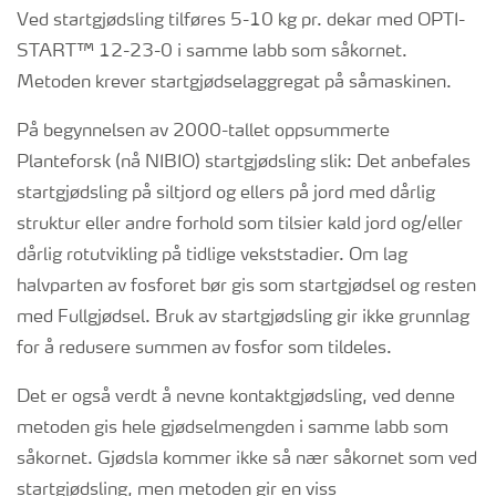
Ved startgjødsling tilføres 5-10 kg pr. dekar med OPTI-
START™ 12-23-0 i samme labb som såkornet.
Metoden krever startgjødselaggregat på såmaskinen.
På begynnelsen av 2000-tallet oppsummerte
Planteforsk (nå NIBIO) startgjødsling slik: Det anbefales
startgjødsling på siltjord og ellers på jord med dårlig
struktur eller andre forhold som tilsier kald jord og/eller
dårlig rotutvikling på tidlige vekststadier. Om lag
halvparten av fosforet bør gis som startgjødsel og resten
med Fullgjødsel. Bruk av startgjødsling gir ikke grunnlag
for å redusere summen av fosfor som tildeles.
Det er også verdt å nevne kontaktgjødsling, ved denne
metoden gis hele gjødselmengden i samme labb som
såkornet. Gjødsla kommer ikke så nær såkornet som ved
startgjødsling, men metoden gir en viss