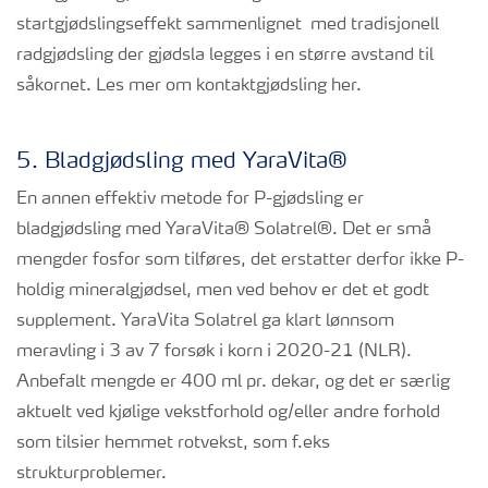
startgjødslingseffekt sammenlignet med tradisjonell
radgjødsling der gjødsla legges i en større avstand til
såkornet. Les mer om kontaktgjødsling her.
5. Bladgjødsling med YaraVita®
En annen effektiv metode for P-gjødsling er
bladgjødsling med YaraVita® Solatrel®. Det er små
mengder fosfor som tilføres, det erstatter derfor ikke P-
holdig mineralgjødsel, men ved behov er det et godt
supplement. YaraVita Solatrel ga klart lønnsom
meravling i 3 av 7 forsøk i korn i 2020-21 (NLR).
Anbefalt mengde er 400 ml pr. dekar, og det er særlig
aktuelt ved kjølige vekstforhold og/eller andre forhold
som tilsier hemmet rotvekst, som f.eks
strukturproblemer.