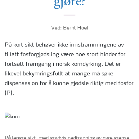
gjøre?
Ved: Bernt Hoel
På kort sikt behøver ikke innstrammingene av
tillatt fosforgjødsling være noe stort hinder for
fortsatt framgang i norsk korndyrking. Det er
likevel bekymringsfullt at mange må søke
dispensasjon for å kunne gjødsle riktig med fosfor
(P).
På lengre sikt, med gradvis nedtrapping av øvre grense