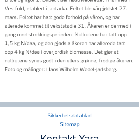
Bilde og figur 2. Bildet viser høsthvetefeltet i Ramnes i
Vestfold, etablert i Jantarka. Feltet ble vårgjødslet 27.
mars. Feltet har hatt gode forhold på våren, og har
allerede kommet til vekststadie 31. Åkeren er dermed i
gang med strekkingsperioden. Nullrutene har tatt opp
1,5 kg N/daa, og den gjødsla åkeren har allerede tatt
opp 4 kg N/daa i overjordisk biomasse. Det gjør at
nullrutene synes godt i den ellers grønne, frodige åkeren.
Foto og målinger: Hans Wilhelm Wedel-Jarlsberg.
Sikkerhetsdatablad
Sitemap