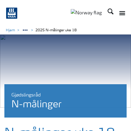
Søk
Toggle
Toggle country langu
Hjem
2025 N-målinger uke 18
Gjødslingsråd
N-målinger