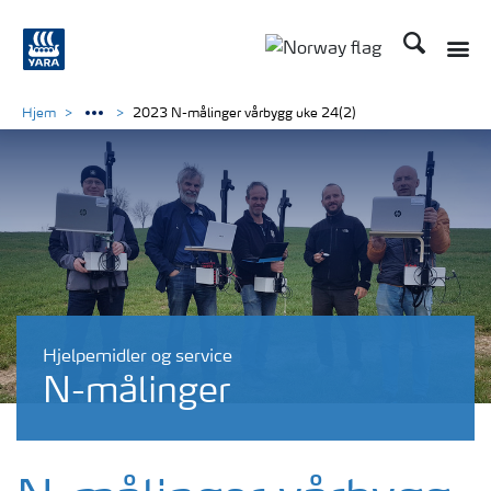
Søk
Toggle
Toggle country langu
Hjem
2023 N-målinger vårbygg uke 24(2)
Hjelpemidler og service
N-målinger