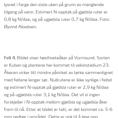
lysnet i farge den siste uken på grunn av manglende
tilgang på vann. Estimert N-opptak på gjødsla ruter er
0,8 kg N/daa, og på ugjødsla ruter 0,7 kg N/daa. Foto:
Øyvind Akselsen.
Felt 4.
Bildet viser høsthveteåker på Vormsund. Sorten
er Kuban og plantene har kommet til vekststadium 23.
Åkeren virker litt mindre påvirket av tørke sammenlignet
med feltene lenger sør. Nullrutene er ikke synlige i feltet
og estimert N-opptak på gjødsla ruter er 2,9 kg N/daa
og på ugjødsla ruter 3,1 kg N/daa. Det vil si ingen
forskjeller i N-opptak mellom gjødsla og ugjødsla åker
frem til nå. Etter at bildet er tatt, er det kommet ca. 5-6
mm nedbør i området. Dette er nok til å løse opp