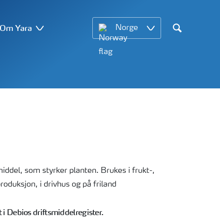
Om Yara
Norge
Search
ddel, som styrker planten. Brukes i frukt-,
oduksjon, i drivhus og på friland
 i Debios driftsmiddelregister.