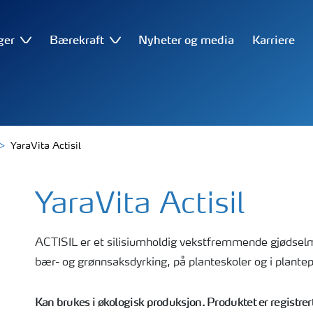
ger
Bærekraft
Nyheter og media
Karriere
YaraVita Actisil
YaraVita Actisil
ACTISIL er et silisiumholdig vekstfremmende gjødselmi
bær- og grønnsaksdyrking, på planteskoler og i plantepr
Kan brukes i økologisk produksjon. Produktet er registrert