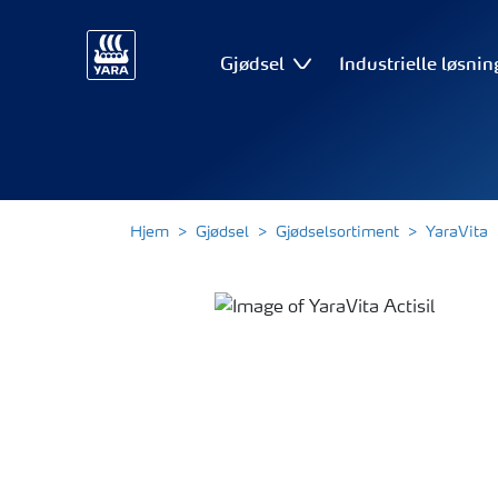
Gjødsel
Industrielle løsnin
Hjem
Gjødsel
Gjødselsortiment
YaraVita