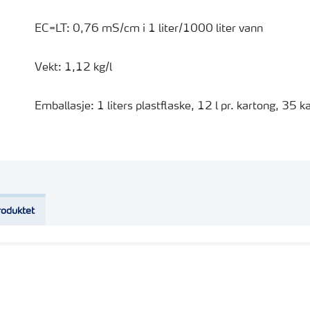
EC=LT: 0,76 mS/cm i 1 liter/1000 liter vann
Vekt: 1,12 kg/l
Emballasje: 1 liters plastflaske, 12 l pr. kartong, 35 k
Actisil inneholder organisk stabilisert (orto-) silisiu
næringsstoffet silisium (kisel)(Si) i bladene og gjenno
Actisil gir en forbedret stabilitet av celleveggene og
roduktet
i cellene mot mekaniske skader, sopp- og insektsangr
Planteetablering
Actisil stimulerer rotdannelsen og forbedrer røttene ho