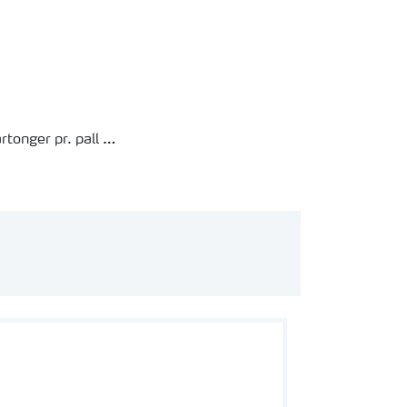
artonger pr. pall
msyre, som garanterer et raskt næringsopptak av
m røttene.
 høyner dermed den naturlige motstandskraften
ep.
s unge planter i spirings- og strekningsfasen.