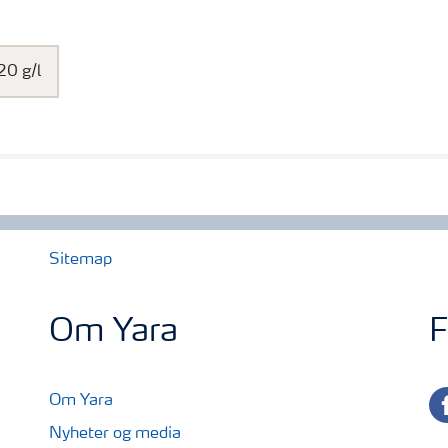
Bl
Biotisk motstandskraft
20 g/l
Actisil øker plantenes motstandskraft mot diverse s
hardere, fastere celler og kutikula.
Abiotisk (fysiologisk) motstandskraft
Sitemap
Actisil minsker fordampning og reduserer dermed antal
toleranse mot høye saltkonsentrasjoner, minsker stres
Om Yara
F
UV-strålinig. Det øker plantenes vinterherdighet med
Fordeler:
fa
Om Yara
Nyheter og media
· Gir friske og motstandsdygtige planter mot sopp- og