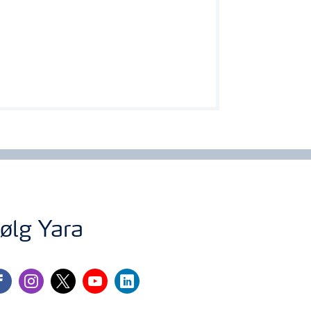
adgjødsling med Actisil på nyplantede planter, øker deres etableringsevne.
oppsykdommer og skadedyr på grunn av
l vanninger. Silisium øker plantenes
s i varme og kalde værforhold og ved høy
ølg Yara
 forminsket plantestress som følge.
cebook
instagram
twitter
youtube
linkedin
 insektangrep.