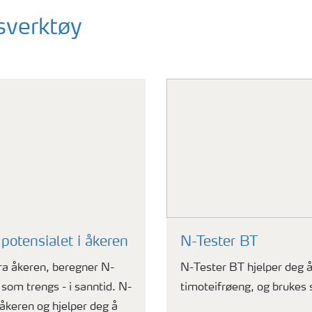
sverktøy
potensialet i åkeren
N-Tester BT
ra åkeren, beregner N-
N-Tester BT hjelper deg å
 som trengs - i sanntid. N-
timoteifrøeng, og bruke
 åkeren og hjelper deg å