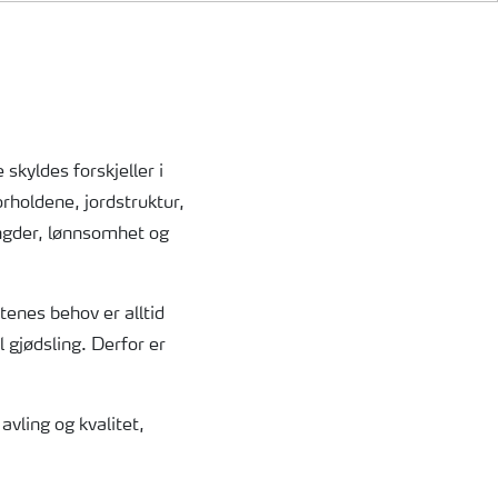
 skyldes forskjeller i
orholdene, jordstruktur,
engder, lønnsomhet og
stenes behov er alltid
l gjødsling. Derfor er
vling og kvalitet,