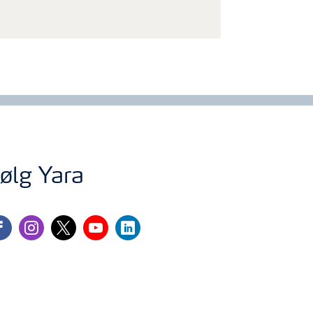
ølg Yara
cebook
instagram
twitter
youtube
linkedin