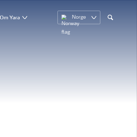
Om Yara
Norge
Search