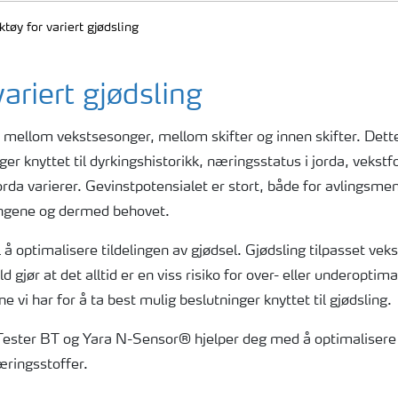
tøy for variert gjødsling
ariert gjødsling
r mellom vekstsesonger, mellom skifter og innen skifter.
Dette
ger knyttet til dyrkingshistorikk, næringsstatus i jorda, vekstf
orda varierer. Gevinstpotensialet er stort, både for avlingsm
tningene og dermed behovet.
 å optimalisere tildelingen av gjødsel. Gjødsling tilpasset vek
jør at det alltid er en viss risiko for over- eller underoptima
e vi har for å ta best mulig beslutninger knyttet til gjødsling.
ester BT og Yara N-Sensor® hjelper deg med å optimalisere a
ringsstoffer.