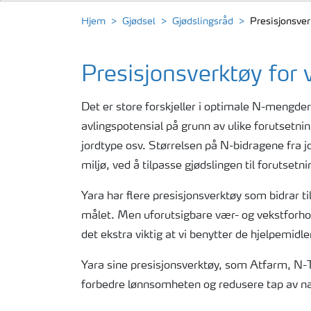
Hjem
Gjødsel
Gjødslingsråd
Presisjonsverk
Presisjonsverktøy for v
Det er store forskjeller i optimale N-mengde
avlingspotensial på grunn av ulike forutsetnin
jordtype osv. Størrelsen på N-bidragene fra j
miljø, ved å tilpasse gjødslingen til forutse
Yara har flere presisjonsverktøy som bidrar til
målet. Men uforutsigbare vær- og vekstforhold g
det ekstra viktig at vi benytter de hjelpemidlen
Yara sine presisjonsverktøy, som Atfarm, N-T
forbedre lønnsomheten og redusere tap av næ