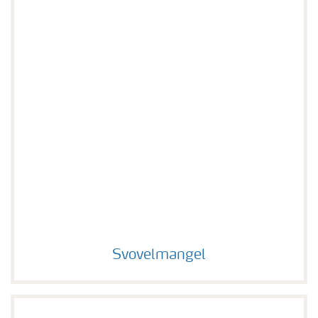
Svovelmangel
Svovelmangel