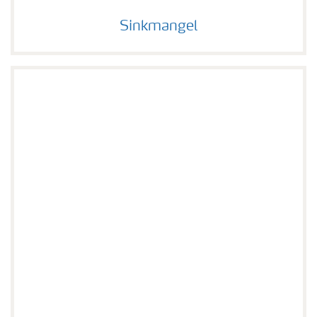
Sinkmangel
Sinkmangel