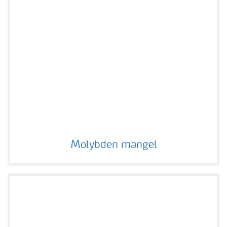
Molybden mangel
Molybden mangel