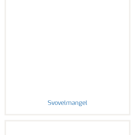
Svovelmangel
Svovelmangel