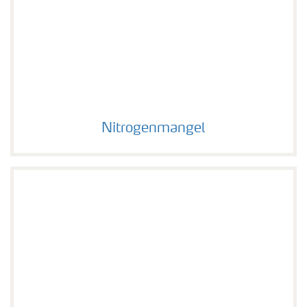
Nitrogenmangel
Nitrogenmangel