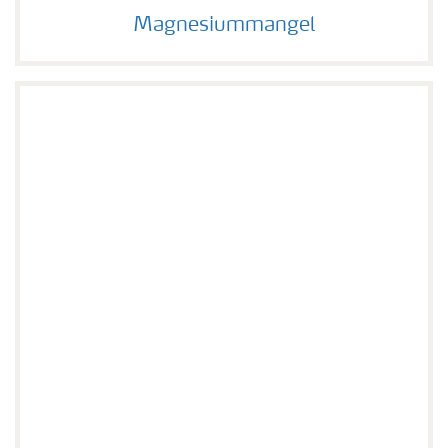
Magnesiummangel
Magnesiummangel