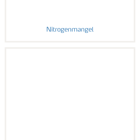
Nitrogenmangel
Nitrogenmangel