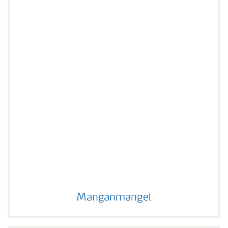
Manganmangel
Manganmangel