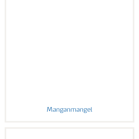
Manganmangel
Manganmangel