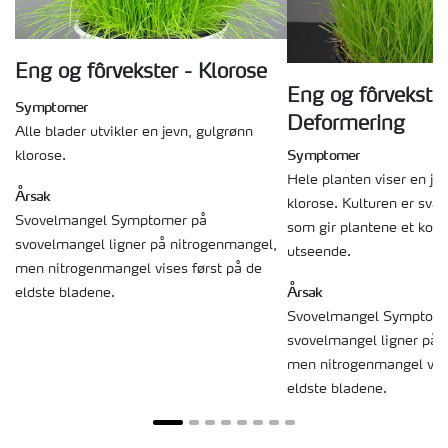
Eng og fôrvekster - Klorose
Eng og fôrvekster
Symptomer
Deformering
Alle blader utvikler en jevn, gulgrønn
Symptomer
klorose.
Hele planten viser en je
Årsak
klorose. Kulturen er svær
Svovelmangel Symptomer på
som gir plantene et kort,
svovelmangel ligner på nitrogenmangel,
utseende.
men nitrogenmangel vises først på de
Årsak
eldste bladene.
Svovelmangel Symptom
svovelmangel ligner på 
men nitrogenmangel vise
eldste bladene.