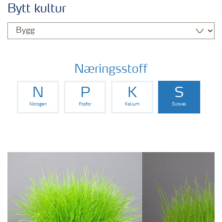
Bytt kultur
Næringsstoff
N
P
K
S
Nitrogen
Fosfor
Kalium
Svovel