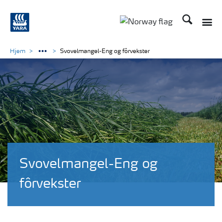
Søk
Toggle
Toggle country langu
Hjem
Svovelmangel-Eng og fôrvekster
Svovelmangel-Eng og
fôrvekster