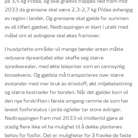
på 3,5 kg P/daa, og skal gradvis trappes ned fram mot
2033 da grensene skal være 2,3-2,7 kg P/daa avhengig
av region i landet. Og grensene skal gjelde for summen
av all tilført gjødsel. Nedtrappingen er klart i utakt med
målet om at avlingene skal økes framover.
I husdyrtette områder vil mange bønder enten måtte
redusere dyreantallet eller skaffe seg større
spredearealer, med økte leiepriser som en sannsynlig
konsekvens. Og gjødsla må transporteres over større
avstander med mer bruk av drivstoff, økt miljøbelastning
og større kostnader for bonden. Når det gjelder korn vil
den nye forskriften i første omgang ramme de som har
lavest fosforstatus i jorda og/eller tar store avlinger.
Nedtrappingen fram mot 2033 vil imidlertid gjøre at
stadig flere ikke vil ha mulighet til å dekke plantenes
behov for fosfor. Det er muligheter for å fravike de faste