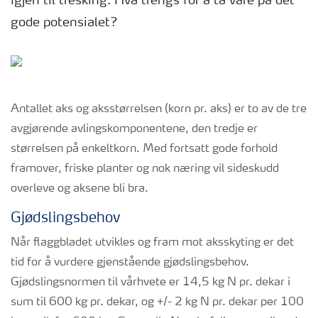
igjen til tresking. Hva trengs for å ta vare på det
gode potensialet?
Antallet aks og aksstørrelsen (korn pr. aks) er to av de tre
avgjørende avlingskomponentene, den tredje er
størrelsen på enkeltkorn. Med fortsatt gode forhold
framover, friske planter og nok næring vil sideskudd
overleve og aksene bli bra.
Gjødslingsbehov
Når flaggbladet utvikles og fram mot aksskyting er det
tid for å vurdere gjenstående gjødslingsbehov.
Gjødslingsnormen til vårhvete er 14,5 kg N pr. dekar i
sum til 600 kg pr. dekar, og +/- 2 kg N pr. dekar per 100