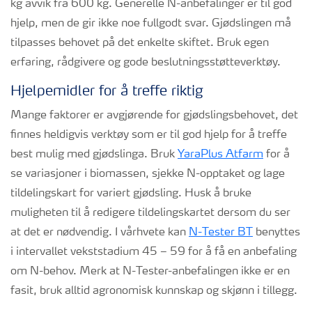
kg avvik fra 600 kg. Generelle N-anbefalinger er til god
hjelp, men de gir ikke noe fullgodt svar. Gjødslingen må
tilpasses behovet på det enkelte skiftet. Bruk egen
erfaring, rådgivere og gode beslutningsstøtteverktøy.
Hjelpemidler for å treffe riktig
Mange faktorer er avgjørende for gjødslingsbehovet, det
finnes heldigvis verktøy som er til god hjelp for å treffe
best mulig med gjødslinga. Bruk
YaraPlus Atfarm
for å
se variasjoner i biomassen, sjekke N-opptaket og lage
tildelingskart for variert gjødsling. Husk å bruke
muligheten til å redigere tildelingskartet dersom du ser
at det er nødvendig. I vårhvete kan
N-Tester BT
benyttes
i intervallet vekststadium 45 – 59 for å få en anbefaling
om N-behov. Merk at N-Tester-anbefalingen ikke er en
fasit, bruk alltid agronomisk kunnskap og skjønn i tillegg.