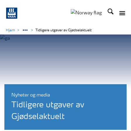
Søk
Toggle
Toggle country langu
Hjem
Tidligere utgaver av Gjødselaktuelt
Nyheter og media
Tidligere utgaver av
Gjødselaktuelt