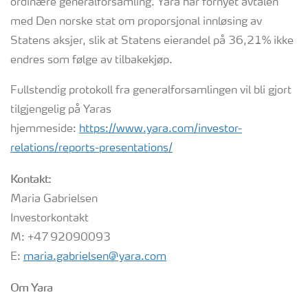
ordinære generalforsamling. Yara har fornyet avtalen
med Den norske stat om proporsjonal innløsing av
Statens aksjer, slik at Statens eierandel på 36,21% ikke
endres som følge av tilbakekjøp.
Fullstendig protokoll fra generalforsamlingen vil bli gjort
tilgjengelig på Yaras
hjemmeside:
https://www.yara.com/investor-
relations/reports-presentations/
Kontakt:
Maria Gabrielsen
Investorkontakt
M: +47 92090093
E:
maria.gabrielsen@yara.com
Om Yara