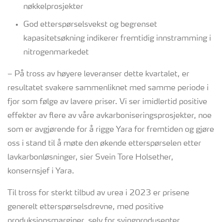
nøkkelprosjekter
God etterspørselsvekst og begrenset
kapasitetsøkning indikerer fremtidig innstramming i
nitrogenmarkedet
– På tross av høyere leveranser dette kvartalet, er
resultatet svakere sammenliknet med samme periode i
fjor som følge av lavere priser. Vi ser imidlertid positive
effekter av flere av våre avkarboniseringsprosjekter, noe
som er avgjørende for å rigge Yara for fremtiden og gjøre
oss i stand til å møte den økende etterspørselen etter
lavkarbonløsninger, sier Svein Tore Holsether,
konsernsjef i Yara.
Til tross for sterkt tilbud av urea i 2023 er prisene
generelt etterspørselsdrevne, med positive
produksjonsmarginer, selv for svingprodusenter.