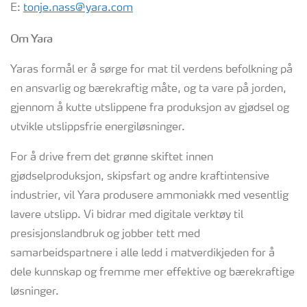
E:
tonje.nass@yara.com
Om Yara
Yaras formål er å sørge for mat til verdens befolkning på
en ansvarlig og bærekraftig måte, og ta vare på jorden,
gjennom å kutte utslippene fra produksjon av gjødsel og
utvikle utslippsfrie energiløsninger.
For å drive frem det grønne skiftet innen
gjødselproduksjon, skipsfart og andre kraftintensive
industrier, vil Yara produsere ammoniakk med vesentlig
lavere utslipp. Vi bidrar med digitale verktøy til
presisjonslandbruk og jobber tett med
samarbeidspartnere i alle ledd i matverdikjeden for å
dele kunnskap og fremme mer effektive og bærekraftige
løsninger.