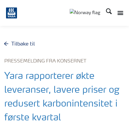
Søk
Toggle
Toggle country langu
Tilbake til
PRESSEMELDING FRA KONSERNET
Yara rapporterer økte
leveranser, lavere priser og
redusert karbonintensitet i
første kvartal