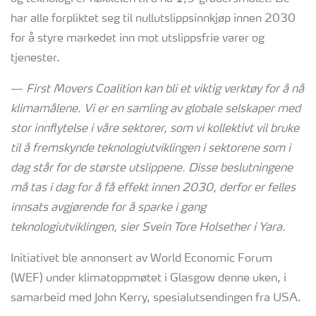
har alle forpliktet seg til nullutslippsinnkjøp innen 2030
for å styre markedet inn mot utslippsfrie varer og
tjenester.
—
First
Mover
s
Coalition kan bli et viktig verktøy for å nå
klimamålene. Vi er en samling av globale selskaper med
stor inn
flytelse
i våre sektorer, som vi kollektivt
vil
bruke
til å fremskynde teknologiutviklingen
i
sektorene
som i
dag står for de største utslippene
. Disse beslutningene
må tas i dag for å få effekt innen 2030, derfor er felles
innsats avgjørende for å
sparke i gang
teknologiutviklingen
,
sier Svein Tore Holsether i Yara
.
Initiativet ble annonsert av World Economic Forum
(WEF) under klimatoppmøtet i Glasgow denne uken, i
samarbeid med John Kerry, spesialutsendingen fra USA.