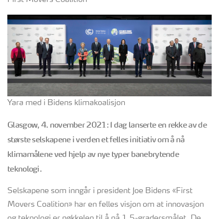
First Movers Coalition
Yara med i Bidens klimakoalisjon
Glasgow, 4. november 2021:
I
dag lanserte en rekke av de
største selskapene i verden et felles initiativ om å nå
klimamålene ved hjelp av nye typer banebrytende
teknologi
.
Selskapene som inngår i president Joe Bidens «First
Movers Coalition» har en felles visjon om at innovasjon
og teknologi er nøkkelen til å nå 1,5-gradersmålet. De