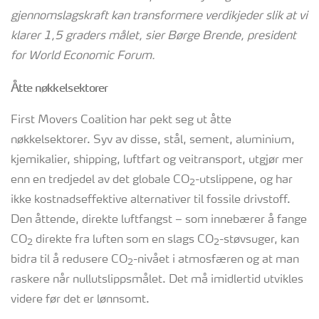
gjennomslagskraft
kan
transformere verdikjeder slik at vi
klarer 1,5 graders målet
, sier Børge Brende
, president
for World
Economic
Forum.
Åtte nøkkelsektorer
First Movers Coalition har pekt seg ut åtte
nøkkelsektorer. Syv av disse, stål, sement, aluminium,
kjemikalier, shipping, luftfart og veitransport, utgjør mer
enn en tredjedel av det globale CO
-utslippene, og har
2
ikke kostnadseffektive alternativer til fossile drivstoff.
Den åttende, direkte luftfangst – som innebærer å fange
CO
direkte fra luften som en slags CO
-støvsuger, kan
2
2
bidra til å redusere CO
-nivået i atmosfæren og at man
2
raskere når nullutslippsmålet. Det må imidlertid utvikles
videre før det er lønnsomt.