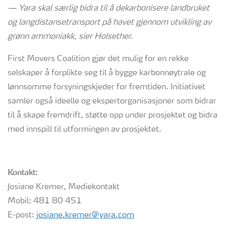
—
Yara skal særlig bidra til å
dekarbonisere
landbruket
og langdistansetransport på havet gjennom utvikling av
grønn ammoniakk
,
sier
Holsether.
First Movers Coalition gjør det mulig for en rekke
selskaper å forplikte seg til å bygge karbonnøytrale og
lønnsomme forsyningskjeder for fremtiden. Initiativet
samler også ideelle og ekspertorganisasjoner som bidrar
til å skape fremdrift, støtte opp under prosjektet og bidra
med innspill til utformingen av prosjektet.
Kontakt
:
Josiane Kremer, Mediekontakt
Mobil: 481 80 451
E-post:
josiane.kremer@yara.com