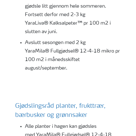
gjødsle litt gjennom hele sommeren.
Fortsett derfor med 2-3 kg
YaraLiva® Kalksalpeter™ pr 100 m2 i
slutten av juni.
Avslutt sesongen med 2 kg
YaraMila® Fullgjødsel® 12-4-18 mikro pr
100 m2 i månedsskiftet
august/september.
Gjødslingsråd planter, frukttrær,
bærbusker og grønnsaker
Alle planter i hagen kan gjødsles
med YaraMila® Fullgjødsel® 12-4-18