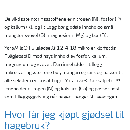
De viktigste næringsstoffene er nitrogen (N), fosfor (P)
og kalium (K), og i tillegg bør gjødsla inneholde små
mengder svovel (S), magnesium (Mg) og bor (B).
YaraMila® Fullgjødsel® 12-4-18 mikro er klorfattig
Fullgjødsel® med høyt innhold av fosfor, kalium,
magnesium og svovel. Den inneholder i tillegg
mikronæringsstoffene bor, mangan og sink og passer til
alle vekster i en privat hage. YaraLiva® Kalksalpeter™
inneholder nitrogen (N) og kalsium (Ca) og passer best
som tilleggsgjødsling når hagen trenger N i sesongen.
Hvor får jeg kjøpt gjødsel til
hagebruk?