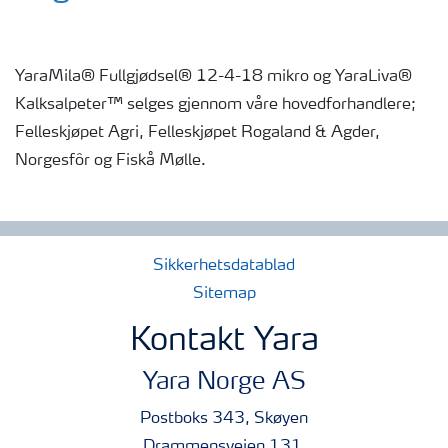
YaraMila® Fullgjødsel® 12-4-18 mikro og YaraLiva®
Kalksalpeter™ selges gjennom våre hovedforhandlere;
Felleskjøpet Agri, Felleskjøpet Rogaland & Agder,
Norgesfôr og Fiskå Mølle.
Sikkerhetsdatablad
Sitemap
Kontakt Yara
Yara Norge AS
Postboks 343, Skøyen
Drammensveien 131