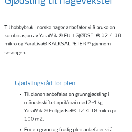
Gjødsling til hagevekster
Til hobbybruk i norske hager anbefaler vi å bruke en
kombinasjon av YaraMila® FULLGJØDSEL® 12-4-18
mikro og YaraLiva® KALKSALPETER™ gjennom
sesongen.
Gjødslingsråd for plen
Til plenen anbefales en grunngjødsling i
månedsskiftet april/mai med 2-4 kg
YaraMila® Fullgjødsel® 12-4-18 mikro pr
100 m2.
For en grønn og frodig plen anbefaler vi å