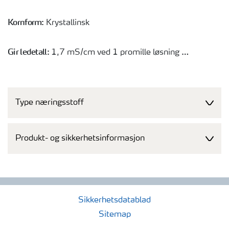
Kornform:
Krystallinsk
Gir ledetall:
1,7 mS/cm ved 1 promille løsning
Leveringsform fra Yara:
Type næringsstoff
Småsekk á 25 kg på 1.050 kg pall
Produksjonssted:
Produkt- og sikkerhetsinformasjon
Vlaardingen, Holland
Sikkerhetsdatablad
Sitemap