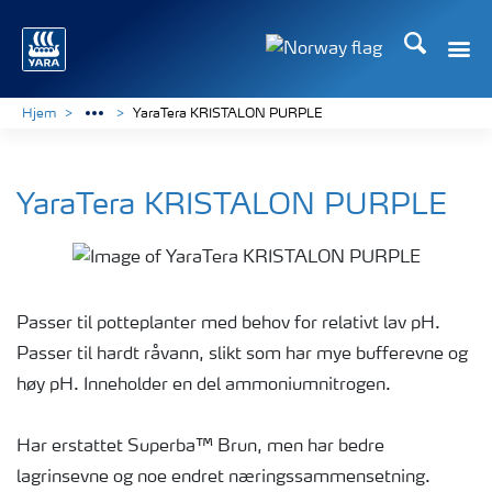
Søk
Toggle
Toggle country langu
Hjem
YaraTera KRISTALON PURPLE
YaraTera KRISTALON PURPLE
Passer til potteplanter med behov for relativt lav pH.
Passer til hardt råvann, slikt som har mye bufferevne og
høy pH. Inneholder en del ammoniumnitrogen.
Har erstattet Superba™ Brun, men har bedre
lagrinsevne og noe endret næringssammensetning.