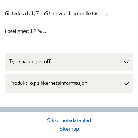
Gir ledetall:
1,7 mS/cm ved 1 promille løsning
Løselighet:
12 %
Kornform:
Krystallinsk
Type næringsstoff
Leveringsform fra Yara:
Produkt- og sikkerhetsinformasjon
Småsekk á 25 kg på 1.050 kg pall
Produksjonssted:
Vlaardingen, Holland
Sikkerhetsdatablad
Sitemap