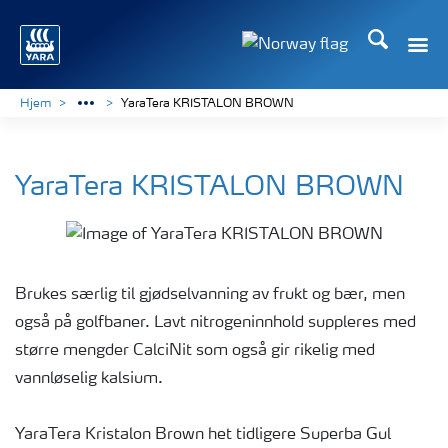
Søk
Toggle
Toggle country langu
Hjem
YaraTera KRISTALON BROWN
YaraTera KRISTALON BROWN
Brukes særlig til gjødselvanning av frukt og bær, men
også på golfbaner. Lavt nitrogeninnhold suppleres med
større mengder CalciNit som også gir rikelig med
vannløselig kalsium.
YaraTera Kristalon Brown het tidligere Superba Gul