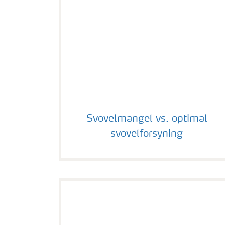
Svovelmangel vs. optimal svovelforsynin
Svovelmangel vs. optimal
svovelforsyning