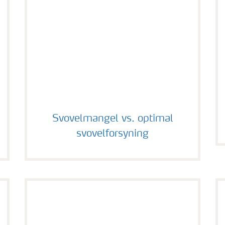
g
Svovelmangel vs. optimal svovelforsyning
Svovelmangel vs. optimal
svovelforsyning