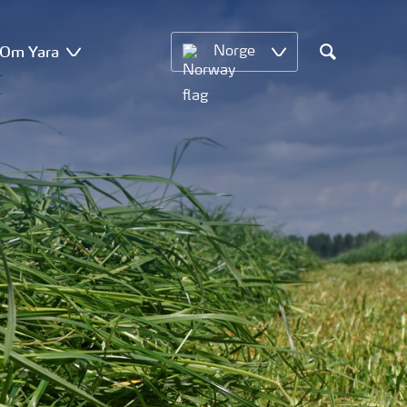
Om Yara
Norge
Search