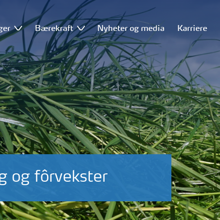
ger
Bærekraft
Nyheter og media
Karriere
 og fôrvekster