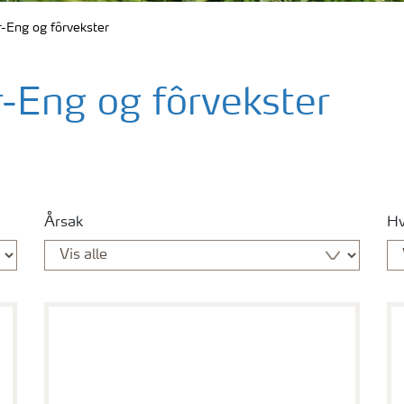
Eng og fôrvekster
Eng og fôrvekster
Årsak
Hv