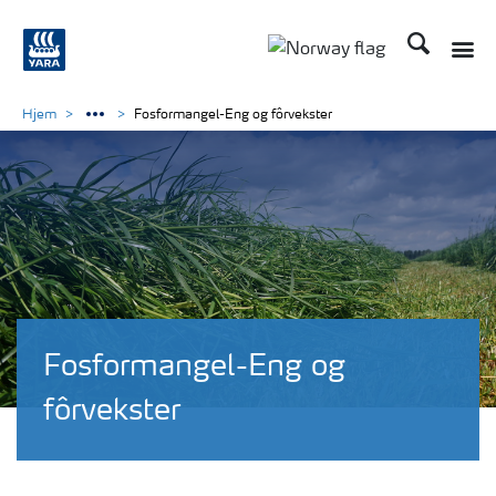
Søk
Toggle
Toggle country langu
Hjem
Fosformangel-Eng og fôrvekster
Fosformangel-Eng og
fôrvekster