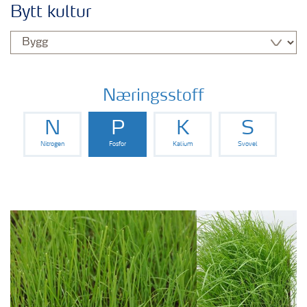
Bytt kultur
Næringsstoff
N
P
K
S
Nitrogen
Fosfor
Kalium
Svovel